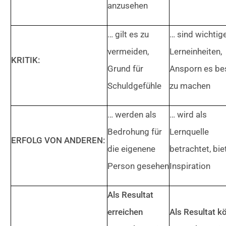
anzusehen
… gilt es zu
… sind wichtig
vermeiden,
Lerneinheiten,
KRITIK:
Grund für
Ansporn es be
Schuldgefühle
zu machen
… werden als
… wird als
Bedrohung für
Lernquelle
ERFOLG VON ANDEREN:
die eigenene
betrachtet, bie
Person gesehen
Inspiration
Als Resultat
erreichen
Als Resultat k