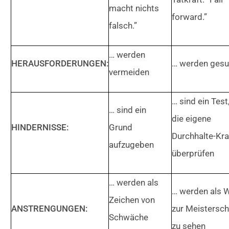
macht nichts
forward.”
falsch.”
… werden
HERAUSFORDERUNGEN:
… werden gesu
vermeiden
… sind ein Test
… sind ein
die eigene
HINDERNISSE:
Grund
Durchhalte-Kra
aufzugeben
überprüfen
… werden als
… werden als 
Zeichen von
ANSTRENGUNGEN:
zur Meistersch
Schwäche
zu sehen