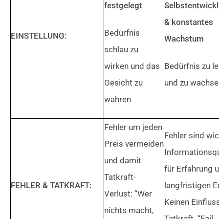
festgelegt
Selbstentwick
& konstantes
Bedürfnis
EINSTELLUNG:
Wachstum
schlau zu
wirken und das
Bedürfnis zu l
Gesicht zu
und zu wachse
wahren
Fehler um jeden
Fehler sind wi
Preis vermeiden
Informationsqu
und damit
für Erfahrung 
Tatkraft-
FEHLER & TATKRAFT:
langfristigen E
Verlust: “Wer
Keinen Einflus
nichts macht,
Tatkraft. “Fail