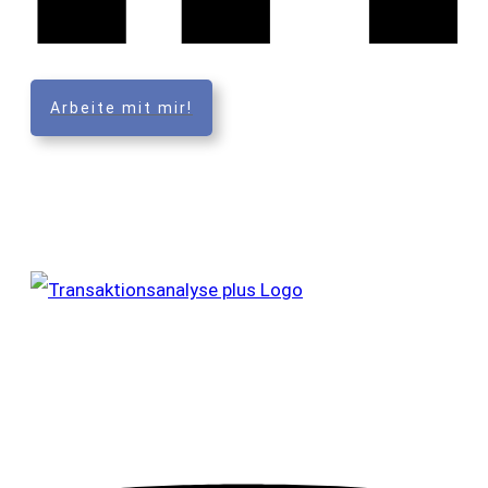
Arbeite mit mir!
TA+ ist eine Marke der Lifelong Investment GmbH
Zwischen den Linden 8, 39171 Sülzetal
Mail: support@taplus.de
Tel:
+49 (0) 157 344 812 68
Impressum
Datenschutzerklärung
AGB