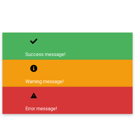
Mail: support@taplus.de
Tel:
+49 (0) 157 344 812 68
Success message!
Warning message!
Error message!