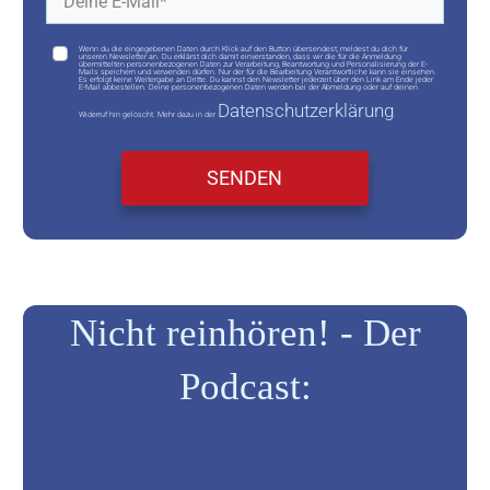
Wenn du die eingegebenen Daten durch Klick auf den Button übersendest, meldest du dich für
unseren Newsletter an. Du erklärst dich damit einverstanden, dass wir die für die Anmeldung
übermittelten personenbezogenen Daten zur Verarbeitung, Beantwortung und Personalisierung der E-
Mails speichern und verwenden dürfen. Nur der für die Bearbeitung Verantwortliche kann sie einsehen.
Es erfolgt keine Weitergabe an Dritte. Du kannst den Newsletter jederzeit über den Link am Ende jeder
E-Mail abbestellen. Deine personenbezogenen Daten werden bei der Abmeldung oder auf deinen
Datenschutzerklärung
Widerruf hin gelöscht. Mehr dazu in der
.
SENDEN
Nicht reinhören! - Der
Podcast: