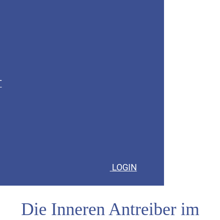
T
LOGIN
Die Inneren Antreiber im