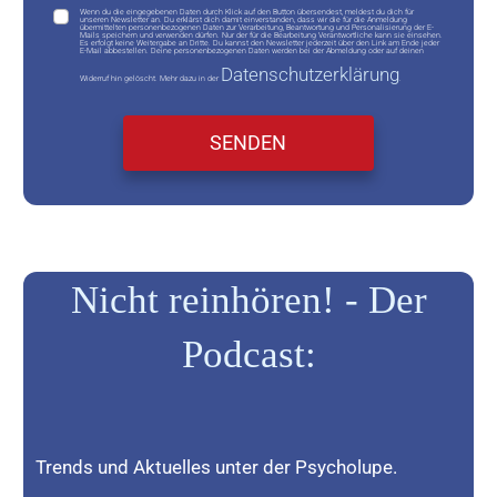
Wenn du die eingegebenen Daten durch Klick auf den Button übersendest, meldest du dich für
unseren Newsletter an. Du erklärst dich damit einverstanden, dass wir die für die Anmeldung
übermittelten personenbezogenen Daten zur Verarbeitung, Beantwortung und Personalisierung der E-
Mails speichern und verwenden dürfen. Nur der für die Bearbeitung Verantwortliche kann sie einsehen.
Es erfolgt keine Weitergabe an Dritte. Du kannst den Newsletter jederzeit über den Link am Ende jeder
E-Mail abbestellen. Deine personenbezogenen Daten werden bei der Abmeldung oder auf deinen
Datenschutzerklärung
Widerruf hin gelöscht. Mehr dazu in der
.
SENDEN
Nicht reinhören! - Der
Podcast:
Trends und Aktuelles unter der Psycholupe.