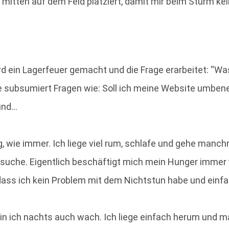
mitten auf dem Feld platziert, damit mir beim Sturm kei
ird ein Lagerfeuer gemacht und die Frage erarbeitet: “
e subsumiert Fragen wie: Soll ich meine Website umbe
 und…
g, wie immer. Ich liege viel rum, schlafe und gehe manchm
nssuche. Eigentlich beschäftigt mich mein Hunger immer 
 dass ich kein Problem mit dem Nichtstun habe und einfa
in ich nachts auch wach. Ich liege einfach herum und m