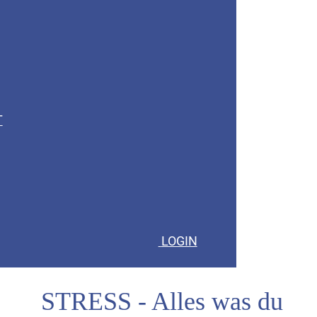
T
LOGIN
STRESS - Alles was du